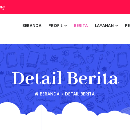
ang
BERANDA
PROFIL
BERITA
LAYANAN
P
Detail Berita
BERANDA
DETAIL BERITA