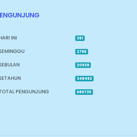
PENGUNJUNG
HARI INI
381
SEMINGGU
2785
SEBULAN
20938
SETAHUN
348492
TOTAL PENGUNJUNG
689735