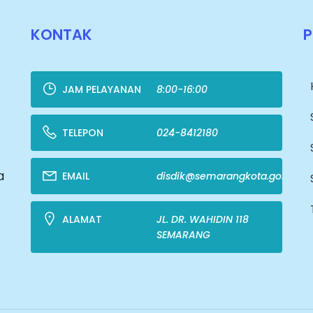
KONTAK
JAM PELAYANAN
8:00-16:00
TELEPON
024-8412180
a
EMAIL
disdik@semarangkota.go.id
ALAMAT
JL. DR. WAHIDIN 118
SEMARANG