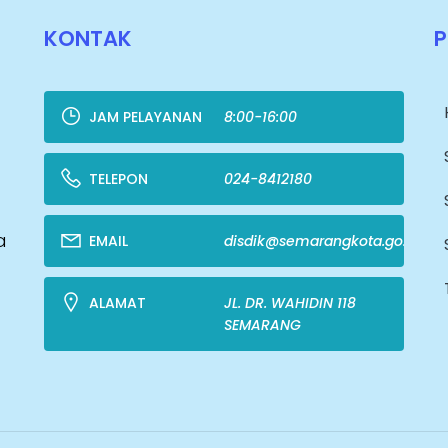
KONTAK
JAM PELAYANAN
8:00-16:00
TELEPON
024-8412180
a
EMAIL
disdik@semarangkota.go.id
ALAMAT
JL. DR. WAHIDIN 118
SEMARANG