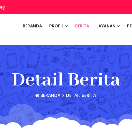
ang
BERANDA
PROFIL
BERITA
LAYANAN
P
Detail Berita
BERANDA
DETAIL BERITA