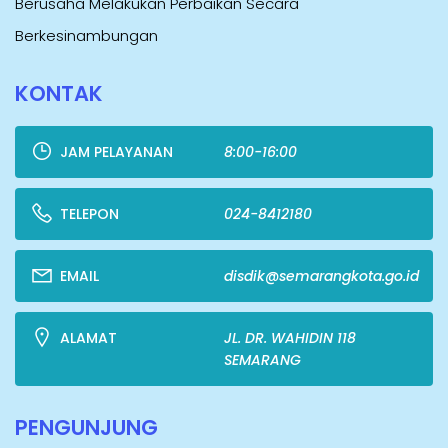
Berusaha Melakukan Perbaikan Secara
Berkesinambungan
KONTAK
JAM PELAYANAN
8:00-16:00
TELEPON
024-8412180
EMAIL
disdik@semarangkota.go.id
ALAMAT
JL. DR. WAHIDIN 118
SEMARANG
PENGUNJUNG