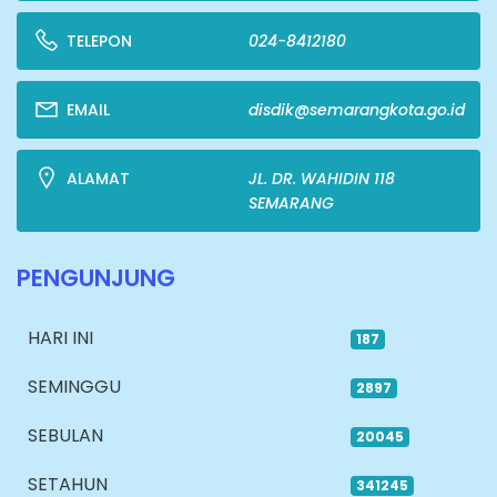
TELEPON
024-8412180
EMAIL
disdik@semarangkota.go.id
ALAMAT
JL. DR. WAHIDIN 118
SEMARANG
PENGUNJUNG
HARI INI
187
SEMINGGU
2897
SEBULAN
20045
SETAHUN
341245